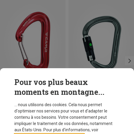
Pour vos plus beaux
moments en montagne...
Vous économisez 16%
Tailles
BALL-LOCK
Petzl
... nous utilisons des cookies. Cela nous permet
Mousqueton William Ball-Lock HMS
d'optimiser nos services pour vous et d'adapter le
€ 26,95
contenu à vos besoins. Votre consentement peut
impliquer le traitement de vos données, notamment
aux États-Unis. Pour plus d'informations, voir