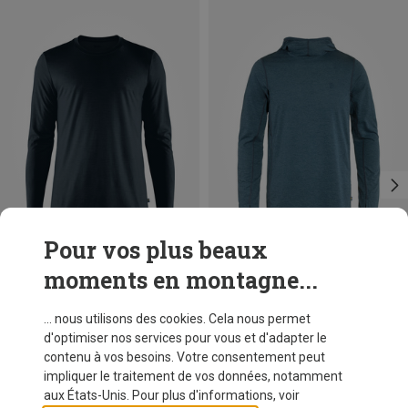
Pour vos plus beaux
moments en montagne...
Tailles
Tailles
+1
+1
XS
S
XL
XXL
XS
S
XXL
Fjällräven
Fjällräven
... nous utilisons des cookies. Cela nous permet
T-shirt long Abisko Wool homme
Sweat à capuche Abisko Sun homme
d'optimiser nos services pour vous et d'adapter le
€ 84,95
€ 99,95
contenu à vos besoins. Votre consentement peut
impliquer le traitement de vos données, notamment
aux États-Unis. Pour plus d'informations, voir