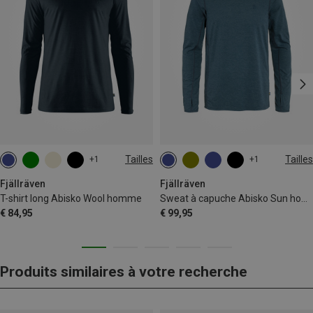
Tailles
Tailles
+1
+1
XS
S
XL
XXL
XS
S
XXL
Fjällräven
Fjällräven
T-shirt long Abisko Wool homme
Sweat à capuche Abisko Sun homme
€ 84,95
€ 99,95
Produits similaires à votre recherche