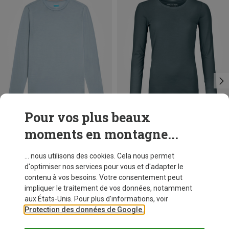
Pour vos plus beaux
moments en montagne...
Vous économisez 23%
Tailles
+1
XS
S
M
L
XL
Icebreaker
... nous utilisons des cookies. Cela nous permet
T-shirt long Cool-Lite Sphere III femme
d'optimiser nos services pour vous et d'adapter le
€ 89,95
contenu à vos besoins. Votre consentement peut
impliquer le traitement de vos données, notamment
aux États-Unis. Pour plus d'informations, voir
Protection des données de Google.