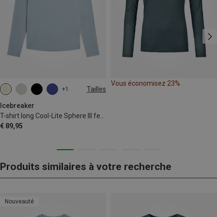
Vous économisez 23%
Tailles
+1
XS
S
M
L
XL
Icebreaker
T-shirt long Cool-Lite Sphere III femme
€ 89,95
Produits similaires à votre recherche
Nouveauté