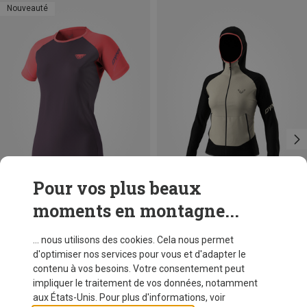
Nouveauté
Pour vos plus beaux
moments en montagne...
Vous économisez 24%
Tailles
+2
XS
S
M
L
XL
Dynafit
... nous utilisons des cookies. Cela nous permet
T-shirt Alpine Pro femme
d'optimiser nos services pour vous et d'adapter le
€ 56,50
contenu à vos besoins. Votre consentement peut
impliquer le traitement de vos données, notamment
aux États-Unis. Pour plus d'informations, voir