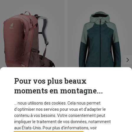
Pour vos plus beaux
moments en montagne...
Vous économisez 21%
Tailles
XS
S
CMP
... nous utilisons des cookies. Cela nous permet
Veste Hybrid Hoodie femme
d'optimiser nos services pour vous et d'adapter le
€ 119,95
contenu à vos besoins. Votre consentement peut
impliquer le traitement de vos données, notamment
aux États-Unis. Pour plus d'informations, voir