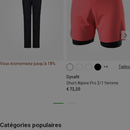
Vous économisez jusqu'à 18%
Tailles
+4
XS
S
M
L
XL
Dynafit
Short Alpine Pro 2/1 femme
€ 72,20
Catégories populaires