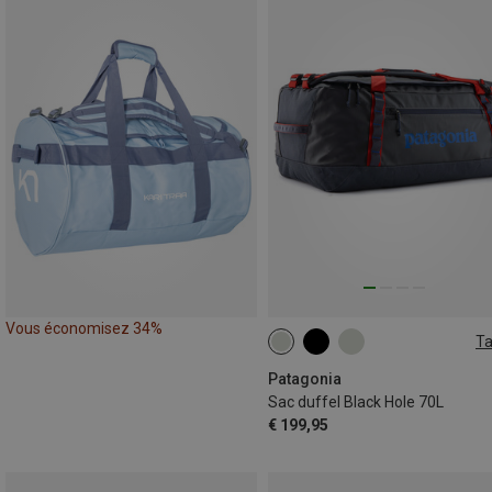
Vous économisez 34%
Ta
70L
Patagonia
Sac duffel Black Hole 70L
€ 199,95