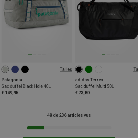
Tailles
Ta
40L
50L
Patagonia
adidas Terrex
Sac duffel Black Hole 40L
Sac duffel Multi 50L
€ 149,95
€ 73,80
48 de 236 articles vus