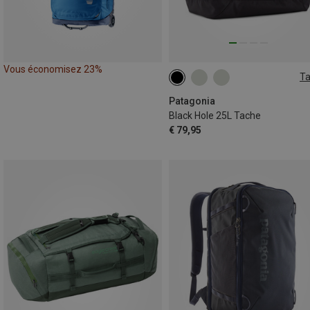
Vous économisez 23%
Ta
25L
Patagonia
Black Hole 25L Tache
€ 79,95