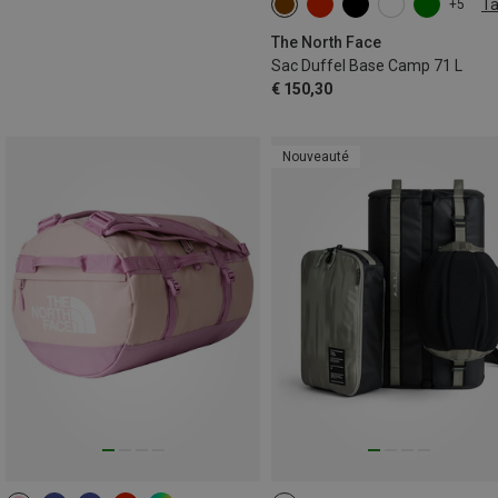
Ta
+5
71L
The North Face
Sac Duffel Base Camp 71 L
€ 150,30
Nouveauté