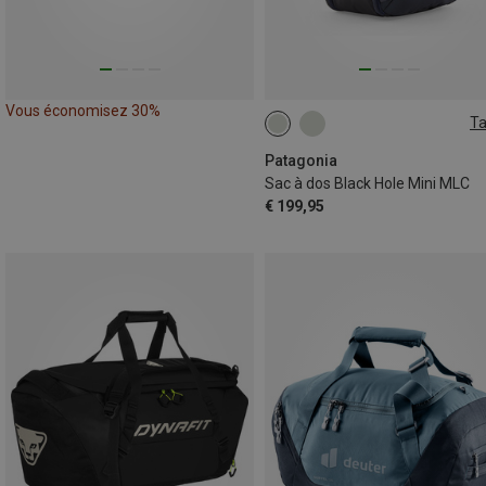
Vous économisez 30%
Ta
30L
Patagonia
Sac à dos Black Hole Mini MLC
€ 199,95