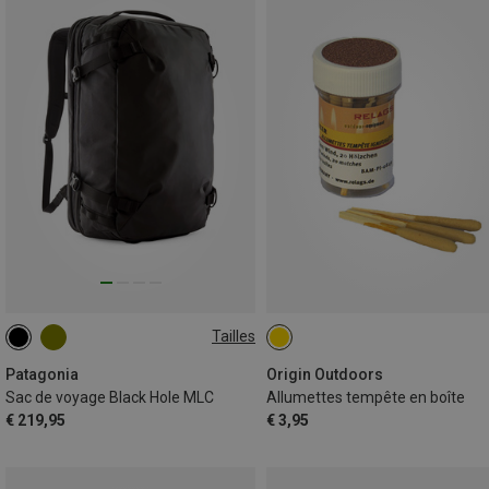
Tailles
45L
Patagonia
Origin Outdoors
Sac de voyage Black Hole MLC
Allumettes tempête en boîte
€ 219,95
€ 3,95