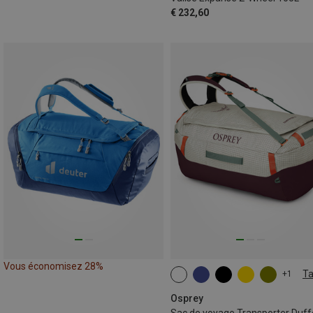
€ 232,60
Vous économisez 28%
Ta
+1
65L
Osprey