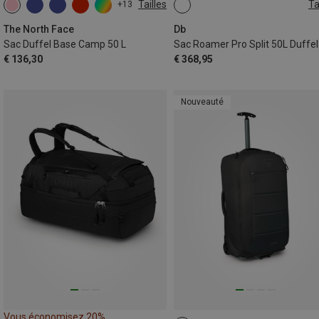
Tailles
Ta
+13
50L
50L
The North Face
Db
Sac Duffel Base Camp 50 L
€ 136,30
€ 368,95
Nouveauté
Vous économisez 20%