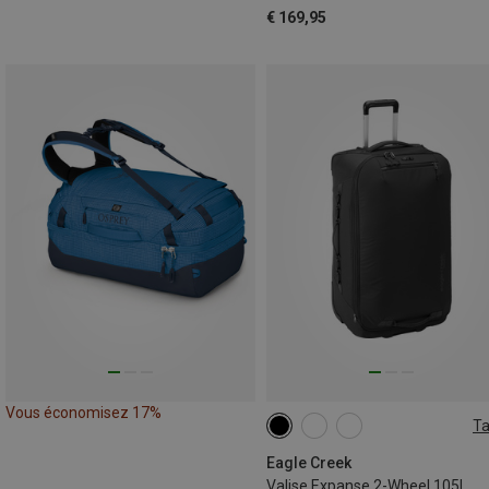
€ 169,95
Vous économisez 17%
Ta
105L
Eagle Creek
Valise Expanse 2-Wheel 105L