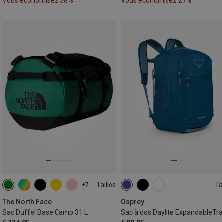
Vous économisez 38%
Vous économisez 27%
Tailles
Ta
+7
31L
26+6L
The North Face
Osprey
Sac Duffel Base Camp 31 L