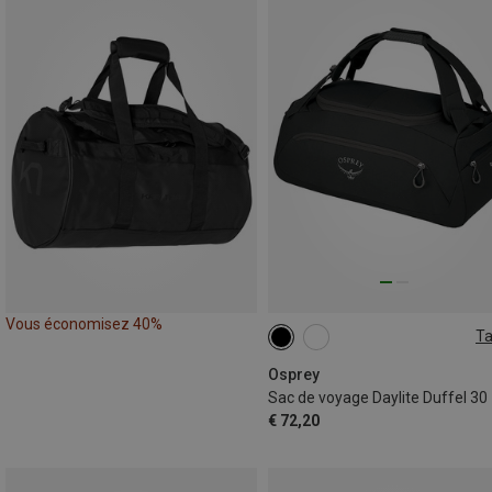
Vous économisez 40%
Ta
30L
Osprey
Sac de voyage Daylite Duffel 30
€ 72,20