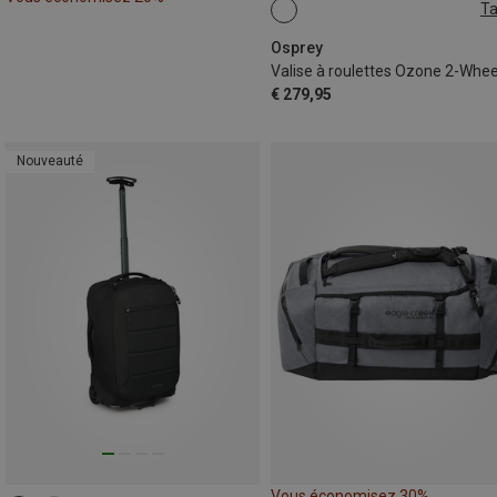
Ta
80L
Osprey
€ 279,95
Nouveauté
Vous économisez 30%