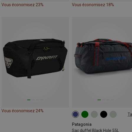
Vous économisez 23%
Vous économisez 18%
Vous économisez 24%
Ta
55L
Patagonia
Sac duffel Black Hole 55L