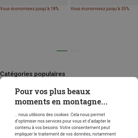
Vous économisez jusqu'à 18%
Vous économisez jusqu'à 35%
Catégories populaires
Pour vos plus beaux
SACS À DOS VOYAGE
moments en montagne...
... nous utilisons des cookies. Cela nous permet
d'optimiser nos services pour vous et d'adapter le
contenu à vos besoins. Votre consentement peut
impliquer le traitement de vos données, notamment