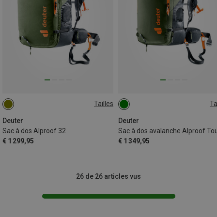
Tailles
Ta
32L
38+5L
Deuter
Deuter
Sac à dos Alproof 32
€ 1 299,95
€ 1 349,95
26 de 26 articles vus