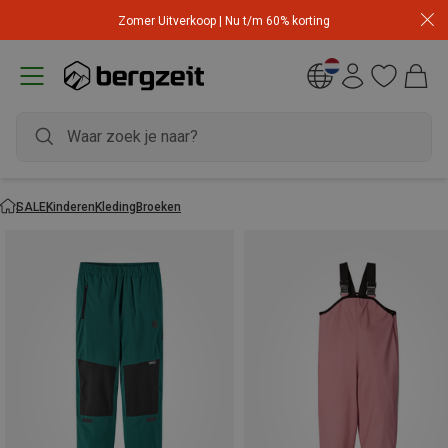
Zomer Uitverkoop | Nu t/m 60% korting
SALE
Kinderen
Kleding
Broeken