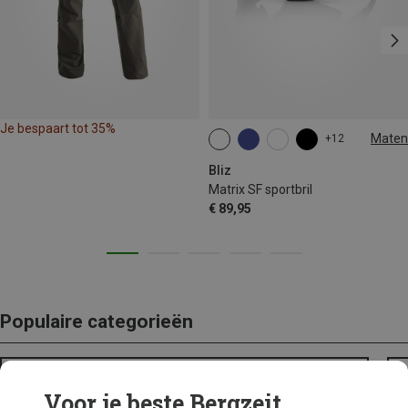
Je bespaart tot 35%
Maten
+12
ONE SIZE
Bliz
Matrix SF sportbril
€ 89,95
Populaire categorieën
BACKPACKS
Voor je beste Bergzeit...