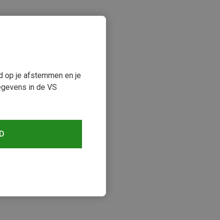
ud op je afstemmen en je
egevens in de VS
keken
D