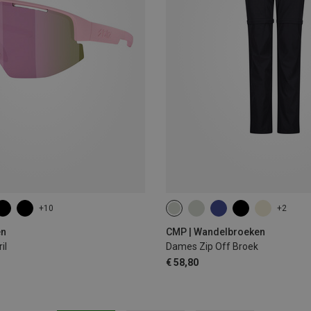
+10
+2
en
CMP | Wandelbroeken
il
Dames Zip Off Broek
€ 58,80