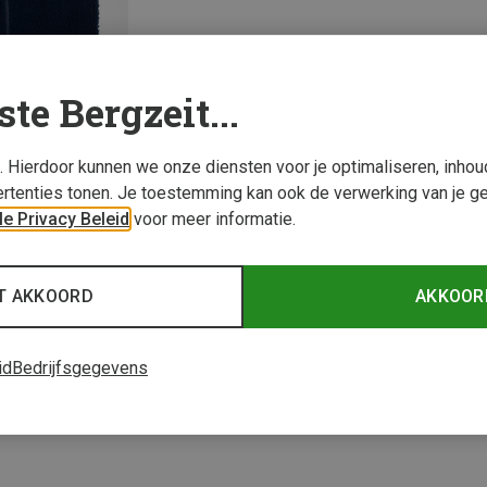
ste Bergzeit...
s. Hierdoor kunnen we onze diensten voor je optimaliseren, inho
rtenties tonen. Je toestemming kan ook de verwerking van je g
e Privacy Beleid
voor meer informatie.
1 van 1 producten be
T AKKOORD
AKKOOR
id
Bedrijfsgegevens