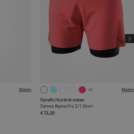
Maten
Maten
+2
XS
S
M
L
XL
Dynafit | Korte broeken
Dames Alpine Pro 2/1 Short
€ 72,20