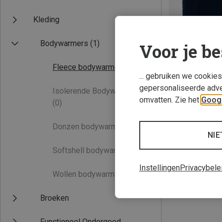
Kleding
Bodywarmers
(1)
Voor je be
Fleece bodywarmers
(1)
... gebruiken we cookie
gepersonaliseerde adve
Isolerende Bodywarmers
Je bespaart 40%
omvatten. Zie het
Googl
(0)
Donzen bodywarmers
(0)
NIE
Softshell bodywarmers
(0)
Instellingen
Privacybele
Wollen bodywarmers
(0)
Broeken
Functioneel Ondergoed