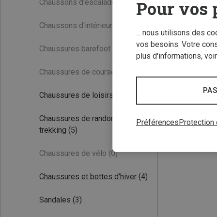
Pour vos 
Chaussons d'escalade
(0)
Chaussons d'intérieur
(0)
... nous utilisons des c
vos besoins. Votre con
Chaussures barefoot
(0)
plus d'informations, voi
Chaussures de course
(0)
Vous économisez
PAS
Chaussures de loisirs
(1)
Chaussures de randonnée et de
Préférences
Protection
trekking
(5)
Chaussures de vélo
(0)
Chaussures et bottes d'hiver
(4)
Sandales
(3)