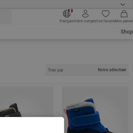
Français
Votre compte
Vos favoris
Mon panier
Shop
Notre sélection
Trier par