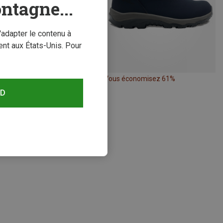
ntagne...
'adapter le contenu à
nt aux États-Unis. Pour
conomisez jusqu'à 27%
Vous économisez 61%
RD
s