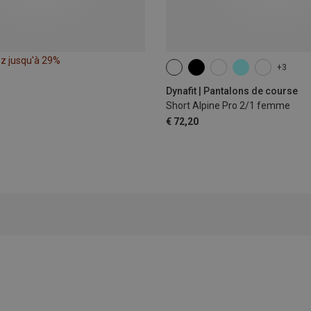
z jusqu'à 29%
+3
XS
S
M
L
XL
Dynafit | Pantalons de course
Short Alpine Pro 2/1 femme
€ 72,20