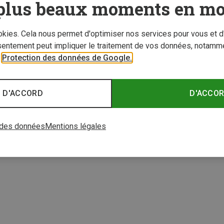
plus beaux moments en mo
ookies. Cela nous permet d'optimiser nos services pour vous et d
sentement peut impliquer le traitement de vos données, notamme
r
Protection des données de Google.
 jusqu'à 23%
Vous économisez jusqu'à 23%
Vous é
 D'ACCORD
D'ACCO
4 de 4 articles vu
 des données
Mentions légales