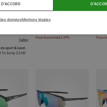
 D'ACCORD
D'ACCO
 des données
Mentions légales
Vous économisez 29%
Vous é
Tailles
Alpina | Lunettes de sport & lunettes de soleil de sport
 Tri-Scray 2.0 HR