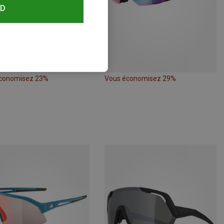
RD
conomisez 23%
Vous économisez 29%