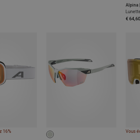
Lunett
€ 64,6
z 16%
Vous é