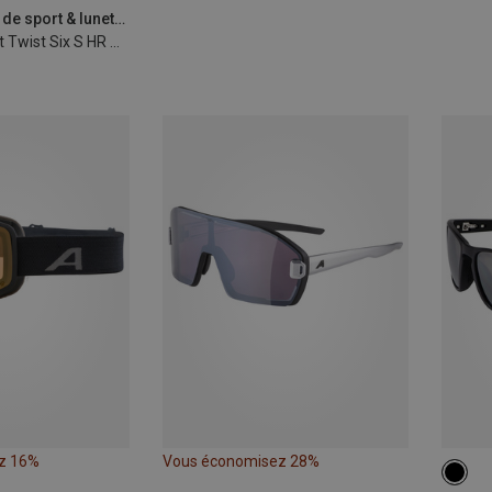
Alpina | Lunettes de sport & lunettes de soleil de sport
Lunettes de sport Twist Six S HR V 1-3
z 16%
Vous économisez 28%
ONE 