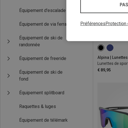
PAS
Équipement d'escalade & de bloc
Préférences
Protection
Équipement de via ferrata
Équipement de ski de
randonnée
ONE SIZE
Équipement de freeride
Lunettes de sport
€ 89,95
Équipement de ski de
fond
Équipement splitboard
Raquettes & luges
Équipement de télémark