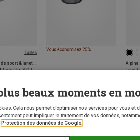
Vous économisez 25%
Tailles
ONE 
Alpina | Lunettes de sport & lunettes de soleil de sport
Lunettes de sport Turbo Pro S Q-Lite
Lunette
€ 37,9
plus beaux moments en mo
ookies. Cela nous permet d'optimiser nos services pour vous et d
sentement peut impliquer le traitement de vos données, notamme
r
Protection des données de Google.