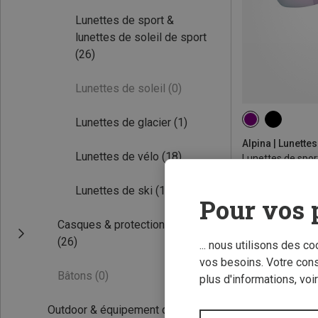
Lunettes de sport &
lunettes de soleil de sport
(26)
Lunettes de soleil
(0)
Lunettes de glacier
(1)
ONE SIZE
Lunettes de vélo
(18)
€ 91,20
Lunettes de ski
(15)
Pour vos 
Casques & protections
(26)
... nous utilisons des c
vos besoins. Votre con
Bâtons
(0)
plus d'informations, voi
Outdoor & équipement de voyage