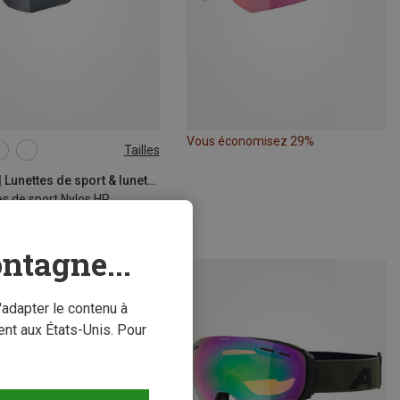
Vous économisez 29%
Tailles
SIZE
Alpina | Lunettes de sport & lunettes de soleil de sport
s de sport Nylos HR
6
ntagne...
'adapter le contenu à
nt aux États-Unis. Pour